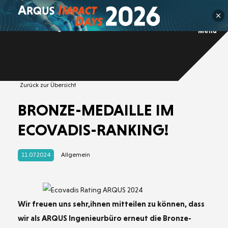
Menü
Über ARQUS
Arbeitsschutz
Nachhaltigkeits
Team
management
Brandschutz
Sponsoring
Integrierte
Lebensmittel
sicherheit
Gefahrstoff
management
Technische
Management
Umweltschu
Prüfung
(IMS)
Zurück zur Übersicht
BRONZE-MEDAILLE IM
ECOVADIS-RANKING!
11.07.2024
Allgemein
Wir freuen uns sehr,ihnen mitteilen zu können, dass
wir als ARQUS Ingenieurbüro erneut die Bronze-