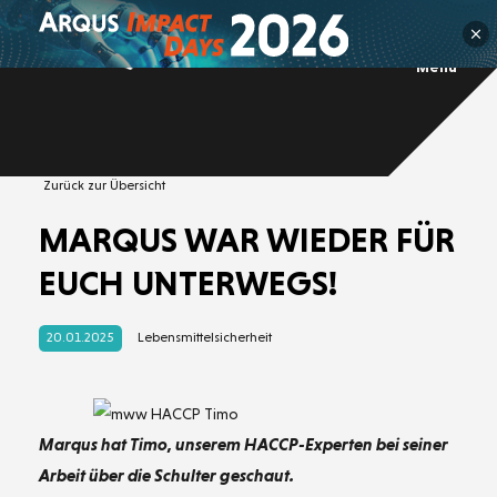
Menü
Über
Arbeitsschutz
Nachhaltigkeits
Team
Brandschutz
management
Sponsoring
Integrierte
ARQUS
Lebensmittel
sicherheit
Gefahrstoff
management
Technische
Managements
Umweltschutz
Prüfung
(IMS)
Zurück zur Übersicht
MARQUS WAR WIEDER FÜR
EUCH UNTERWEGS!
20.01.2025
Lebensmittelsicherheit
Marqus hat Timo, unserem HACCP-Experten bei seiner
Arbeit über die Schulter geschaut.