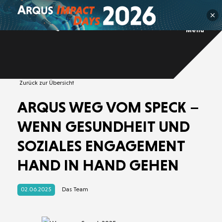
Menü
Über
Arbeitsschutz
Nachhaltigkeits
Team
Brandschutz
management
Sponsoring
Integrierte
ARQUS
Lebensmittel
sicherheit
Gefahrstoff
management
Technische
Managements
Umweltschutz
Prüfung
(IMS)
Zurück zur Übersicht
ARQUS WEG VOM SPECK –
WENN GESUNDHEIT UND
SOZIALES ENGAGEMENT
HAND IN HAND GEHEN
02.06.2025
Das Team